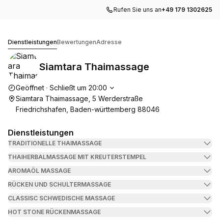
Rufen Sie uns an
+49 179 1302625
Siamtara Thaimassage
Dienstleistungen
Bewertungen
Adresse
Siamtara Thaimassage
Die Öffnungszeiten
Geöffnet
·
Schließt um
20:00
Siamtara Thaimassage, 5 Werderstraße
Friedrichshafen, Baden-württemberg 88046
Dienstleistungen
TRADITIONELLE THAIMASSAGE
THAIHERBALMASSAGE MIT KREUTERSTEMPEL
AROMAÖL MASSAGE
RÜCKEN UND SCHULTERMASSAGE
CLASSISC SCHWEDISCHE MASSAGE
HOT STONE RÜCKENMASSAGE