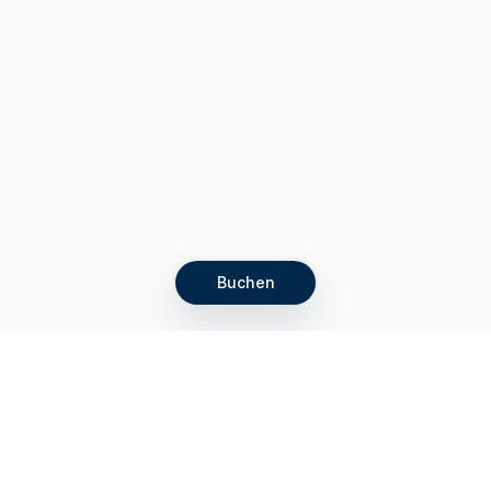
Buchen
Let's grow together
Get more customers 24/7 with your free
branded Booking Page.