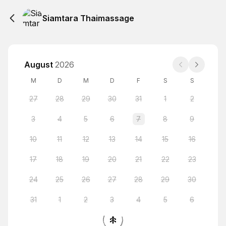
Siamtara Thaimassage
August
2026
M
D
M
D
F
S
S
27
28
29
30
31
1
2
3
4
5
6
7
8
9
10
11
12
13
14
15
16
17
18
19
20
21
22
23
24
25
26
27
28
29
30
31
1
2
3
4
5
6