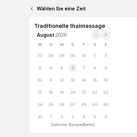
Wählen Sie eine Zeit
Traditionelle thaimassage
August
2026
M
D
M
D
F
S
S
27
28
29
30
31
1
2
3
4
5
6
7
8
9
10
11
12
13
14
15
16
17
18
19
20
21
22
23
24
25
26
27
28
29
30
31
1
2
3
4
5
6
Zeitzone
(
Europe/Berlin
)