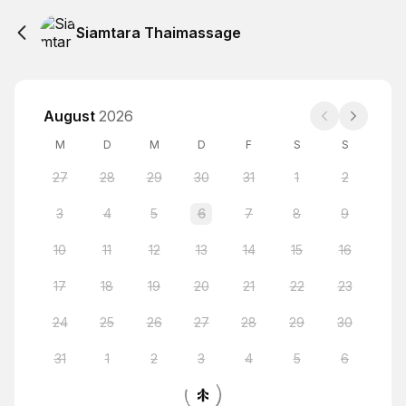
Siamtara Thaimassage
August
2026
M
D
M
D
F
S
S
27
28
29
30
31
1
2
3
4
5
6
7
8
9
10
11
12
13
14
15
16
17
18
19
20
21
22
23
24
25
26
27
28
29
30
31
1
2
3
4
5
6