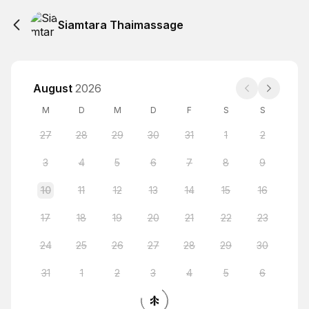
Siamtara Thaimassage
August
2026
M
D
M
D
F
S
S
27
28
29
30
31
1
2
3
4
5
6
7
8
9
10
11
12
13
14
15
16
17
18
19
20
21
22
23
24
25
26
27
28
29
30
31
1
2
3
4
5
6