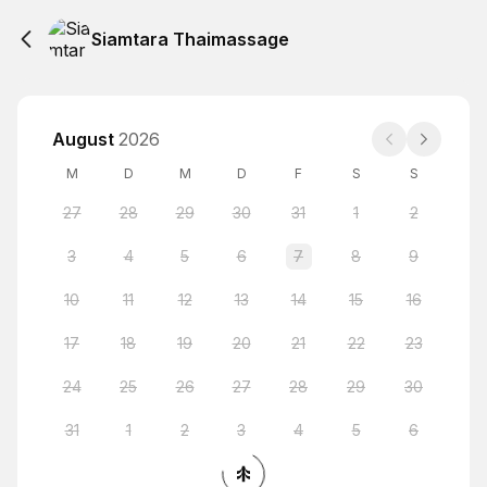
Siamtara Thaimassage
August
2026
M
D
M
D
F
S
S
27
28
29
30
31
1
2
3
4
5
6
7
8
9
10
11
12
13
14
15
16
17
18
19
20
21
22
23
24
25
26
27
28
29
30
31
1
2
3
4
5
6